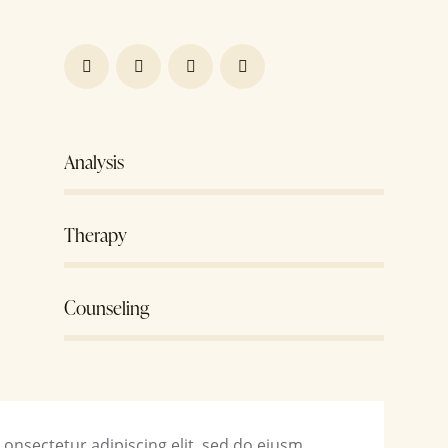
80%
Analysis
90%
Therapy
88%
Counseling
onsectetur adipiscing elit, sed do eiusm