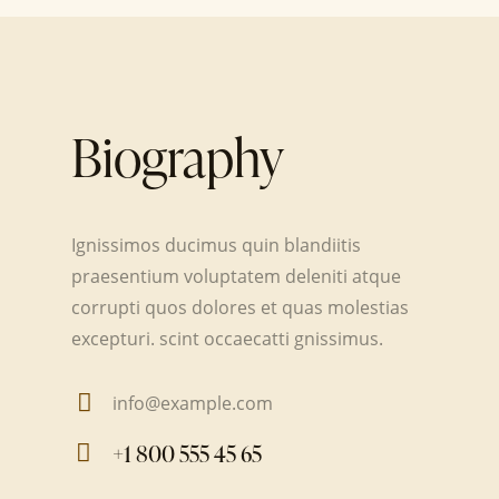
Biography
Ignissimos ducimus quin blandiitis
praesentium voluptatem deleniti atque
corrupti quos dolores et quas molestias
excepturi. scint occaecatti gnissimus.
info@example.com
E-
+1 800 555 45 65
m
Ph
ail